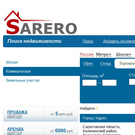
Поиск недвижимости
Поиск
Добавить объявл
Россия
Метро
+
Шоссе
+
Жилая
Офис
Склад
Торгово
Коммерческая
2
Ст
Площадь, м
Земельные участки
—
Найдено
1
ПРОДАЖА
5
от
млн.руб
КВАРТИР
Город / Адрес
Саратовская область,
АРЕНДА
6000
от
руб
Калининский район,
КВАРТИР